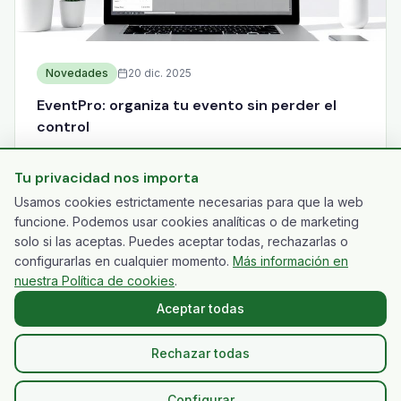
Novedades
20 dic. 2025
EventPro: organiza tu evento sin perder el
control
Un sistema de gestión de tareas diseñado
específicamente para equipos organizadores de
Tu privacidad nos importa
eventos y congresos.
Usamos cookies estrictamente necesarias para que la web
funcione. Podemos usar cookies analíticas o de marketing
Leer más
solo si las aceptas. Puedes aceptar todas, rechazarlas o
configurarlas en cualquier momento.
Más información en
nuestra Política de cookies
.
Aceptar todas
© 2026 AC Congresos - CongresSolutions. Todos los
Rechazar todas
derechos reservados.
Aviso legal
Política de privacidad
Configuración de cookies
Configurar